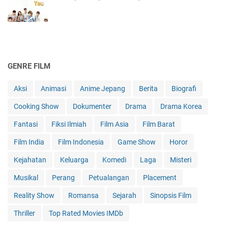
GENRE FILM
Aksi
Animasi
Anime Jepang
Berita
Biografi
Cooking Show
Dokumenter
Drama
Drama Korea
Fantasi
Fiksi Ilmiah
Film Asia
Film Barat
Film India
Film Indonesia
Game Show
Horor
Kejahatan
Keluarga
Komedi
Laga
Misteri
Musikal
Perang
Petualangan
Placement
Reality Show
Romansa
Sejarah
Sinopsis Film
Thriller
Top Rated Movies IMDb