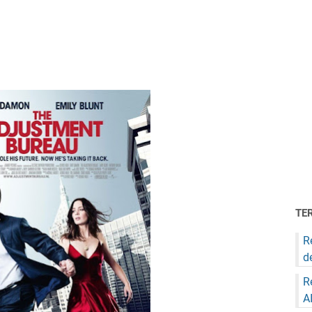
TE
R
d
R
A