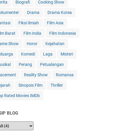
erita
Biografi
Cooking Show
okumenter
Drama
Drama Korea
antasi
Fiksi Ilmiah
Film Asia
ilm Barat
Film India
Film Indonesia
ame Show
Horor
Kejahatan
eluarga
Komedi
Laga
Misteri
usikal
Perang
Petualangan
lacement
Reality Show
Romansa
ejarah
Sinopsis Film
Thriller
op Rated Movies IMDb
SIP BLOG