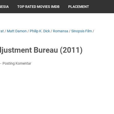
NESIA
TOP RATED MOVIES IMDB
PLACEMENT
rat
/
Matt Damon
/
Philip K. Dick
/
Romansa
/
Sinopsis Film
/
djustment Bureau (2011)
Posting Komentar