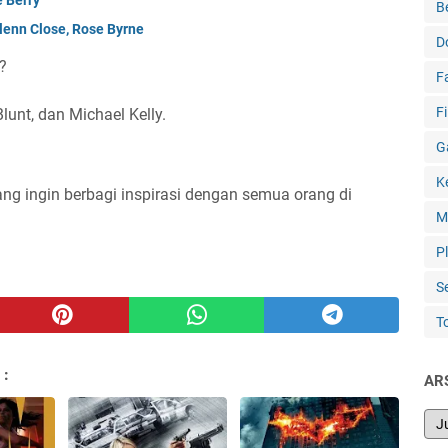
B
lenn Close, Rose Byrne
D
?
F
F
lunt, dan Michael Kelly.
G
K
ng ingin berbagi inspirasi dengan semua orang di
M
P
S
T
 :
AR