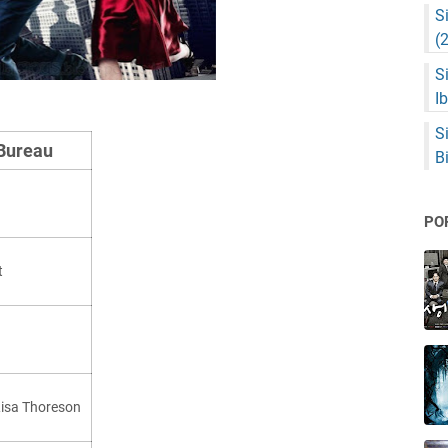
S
(
S
I
S
Bureau
B
PO
t
Lisa Thoreson