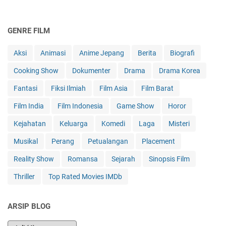
GENRE FILM
Aksi
Animasi
Anime Jepang
Berita
Biografi
Cooking Show
Dokumenter
Drama
Drama Korea
Fantasi
Fiksi Ilmiah
Film Asia
Film Barat
Film India
Film Indonesia
Game Show
Horor
Kejahatan
Keluarga
Komedi
Laga
Misteri
Musikal
Perang
Petualangan
Placement
Reality Show
Romansa
Sejarah
Sinopsis Film
Thriller
Top Rated Movies IMDb
ARSIP BLOG