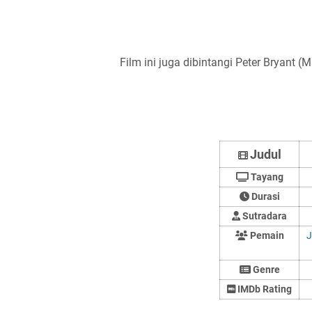
Film ini juga dibintangi Peter Bryant (M
Judul
Tayang
Durasi
Sutradara
Pemain
J
Genre
IMDb Rating