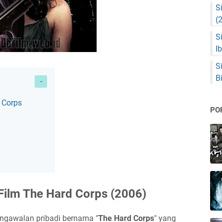
S
(
S
I
S
B
 Corps
PO
Film The Hard Corps (2006)
ngawalan pribadi bernama "
The Hard Corps
" yang