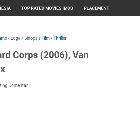
NESIA
TOP RATED MOVIES IMDB
PLACEMENT
mme
/
Laga
/
Sinopsis Film
/
Thriller
ard Corps (2006), Van
ox
ting Komentar