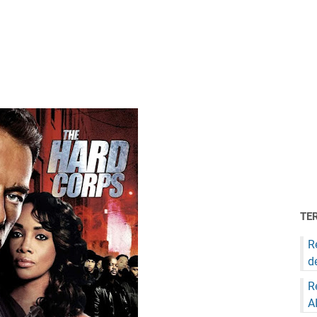
TE
R
d
R
A