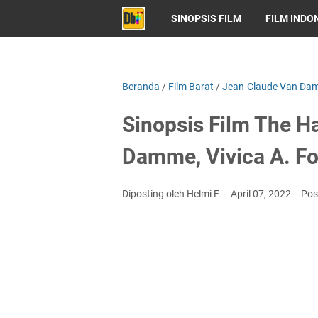
SINOPSIS FILM
FILM INDO
Beranda
/
Film Barat
/
Jean-Claude Van Da
Sinopsis Film The H
Damme, Vivica A. F
Diposting oleh Helmi F.
April 07, 2022
Pos