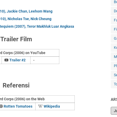
B
D
2010), Jackie Chan, Leehom Wang
010), Nicholas Tse, Nick Cheung
F
: Requiem (2007), Teror Makhluk Luar Angkasa
F
Trailer Film
G
K
d Corps (2006) on YouTube
M
Trailer #2
-
P
S
Referensi
T
rd Corps (2006) on the Web
AR
Rotten Tomatoes
Wikipedia