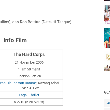
ullins), dan Ron Bottitta (Detektif Teague).
Info Film
The Hard Corps
21 November 2006
1 jam 50 menit
Sheldon Lettich
ean-Claude Van Damme
, Razaaq Adoti,
Vivica A. Fox
GE
Laga
|
Thriller
5.2/10 (6.5K Votes)
A