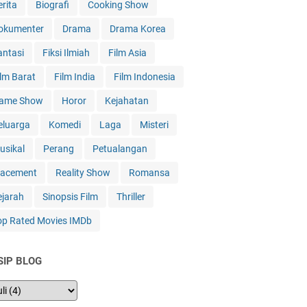
erita
Biografi
Cooking Show
okumenter
Drama
Drama Korea
antasi
Fiksi Ilmiah
Film Asia
ilm Barat
Film India
Film Indonesia
ame Show
Horor
Kejahatan
eluarga
Komedi
Laga
Misteri
usikal
Perang
Petualangan
lacement
Reality Show
Romansa
ejarah
Sinopsis Film
Thriller
op Rated Movies IMDb
SIP BLOG