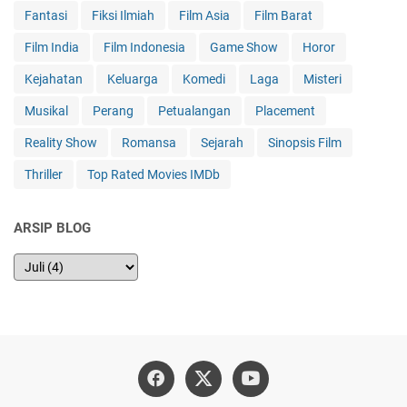
Fantasi
Fiksi Ilmiah
Film Asia
Film Barat
Film India
Film Indonesia
Game Show
Horor
Kejahatan
Keluarga
Komedi
Laga
Misteri
Musikal
Perang
Petualangan
Placement
Reality Show
Romansa
Sejarah
Sinopsis Film
Thriller
Top Rated Movies IMDb
ARSIP BLOG