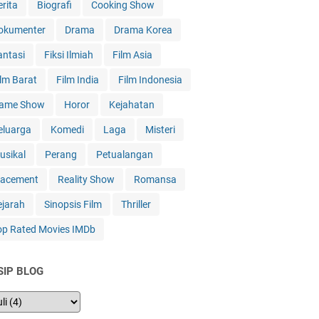
erita
Biografi
Cooking Show
okumenter
Drama
Drama Korea
antasi
Fiksi Ilmiah
Film Asia
ilm Barat
Film India
Film Indonesia
ame Show
Horor
Kejahatan
eluarga
Komedi
Laga
Misteri
usikal
Perang
Petualangan
lacement
Reality Show
Romansa
ejarah
Sinopsis Film
Thriller
op Rated Movies IMDb
SIP BLOG