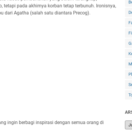
B
 tetapi pada akhirnya korban tetap terbunuh. Ironisnya,
bu dari Agatha (salah satu diantara Precog).
D
F
F
G
K
M
P
S
T
AR
ng ingin berbagi inspirasi dengan semua orang di