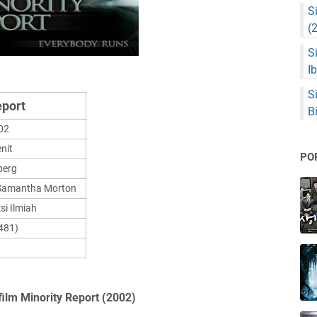
S
(
S
I
S
eport
B
02
nit
PO
berg
, Samantha Morton
ksi Ilmiah
481)
film Minority Report (2002)