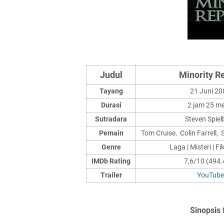
Judul
Minority R
Tayang
21 Juni 20
Durasi
2 jam 25 me
Sutradara
Steven Spiel
Pemain
Tom Cruise, Colin Farrell
Genre
Laga | Misteri | Fi
IMDb Rating
7,6/10 (494.
Trailer
YouTube
Sinopsis 