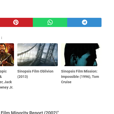
 :
ropic
Sinopsis Film Oblivion
Sinopsis Film Mission:
 &
(2013)
Impossible (1996), Tom
er, Jack
Cruise
owney Jr.
Film Minority Report (2002)"