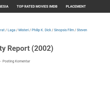
NESIA
TOP RATED MOVIES IMDB
PLACEMENT
rat
/
Laga
/
Misteri
/
Philip K. Dick
/
Sinopsis Film
/
Steven
ty Report (2002)
Posting Komentar