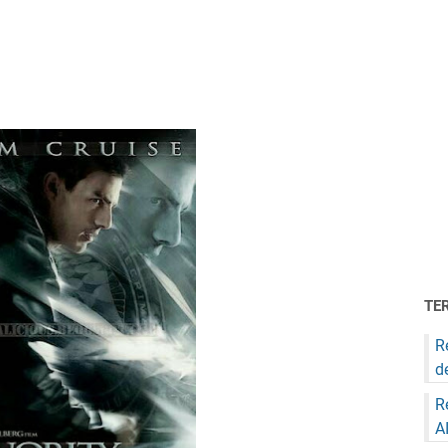
TE
R
d
R
A