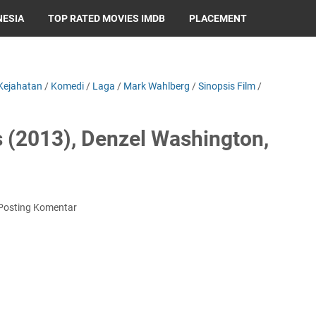
NESIA
TOP RATED MOVIES IMDB
PLACEMENT
Kejahatan
/
Komedi
/
Laga
/
Mark Wahlberg
/
Sinopsis Film
/
s (2013), Denzel Washington,
Posting Komentar