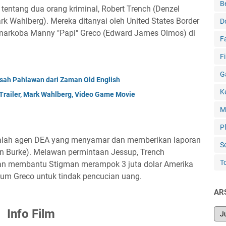
B
a tentang dua orang kriminal, Robert Trench (Denzel
 Wahlberg). Mereka ditanyai oleh United States Border
D
 narkoba Manny "Papi" Greco (Edward James Olmos) di
F
F
G
isah Pahlawan dari Zaman Old English
K
 Trailer, Mark Wahlberg, Video Game Movie
M
P
adalah agen DEA yang menyamar dan memberikan laporan
S
n Burke). Melawan permintaan Jessup, Trench
T
n membantu Stigman merampok 3 juta dolar Amerika
kum Greco untuk tindak pencucian uang.
AR
Info Film