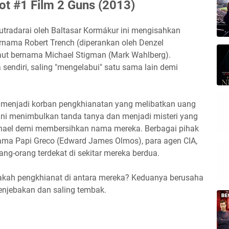
ot #1 Film 2 Guns (2013)
sutradarai oleh Baltasar Kormákur ini mengisahkan
nama Robert Trench (diperankan oleh Denzel
ut bernama Michael Stigman (Mark Wahlberg).
sendiri, saling "mengelabui" satu sama lain demi
 menjadi korban pengkhianatan yang melibatkan uang
 ini menimbulkan tanda tanya dan menjadi misteri yang
Michael demi membersihkan nama mereka. Berbagai pihak
rnama Papi Greco (Edward James Olmos), para agen CIA,
ng-orang terdekat di sekitar mereka berdua.
akah pengkhianat di antara mereka? Keduanya berusaha
penjebakan dan saling tembak.