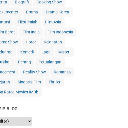
erita
Biografi
Cooking Show
okumenter
Drama
Drama Korea
antasi
Fiksi Ilmiah
Film Asia
ilm Barat
Film India
Film Indonesia
ame Show
Horor
Kejahatan
eluarga
Komedi
Laga
Misteri
usikal
Perang
Petualangan
lacement
Reality Show
Romansa
ejarah
Sinopsis Film
Thriller
op Rated Movies IMDb
SIP BLOG