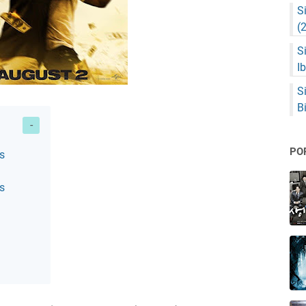
S
(
S
I
S
B
PO
s
s