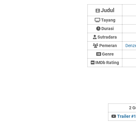
Judul
Tayang
Durasi
Sutradara
Pemeran
Denze
Genre
IMDb Rating
2 G
Trailer #1