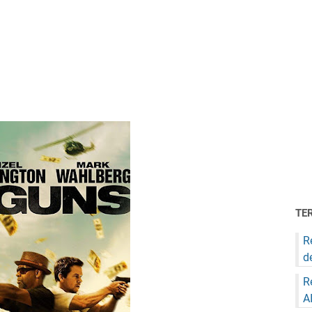
TE
R
d
R
A