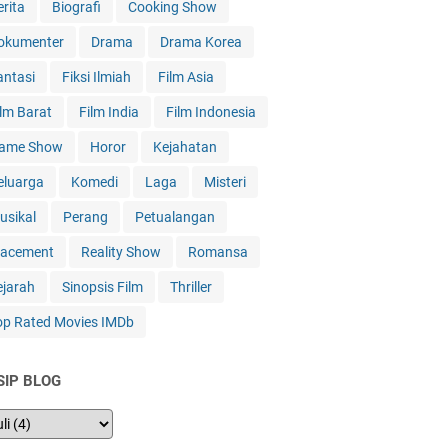
erita
Biografi
Cooking Show
okumenter
Drama
Drama Korea
antasi
Fiksi Ilmiah
Film Asia
ilm Barat
Film India
Film Indonesia
ame Show
Horor
Kejahatan
eluarga
Komedi
Laga
Misteri
usikal
Perang
Petualangan
lacement
Reality Show
Romansa
ejarah
Sinopsis Film
Thriller
op Rated Movies IMDb
SIP BLOG