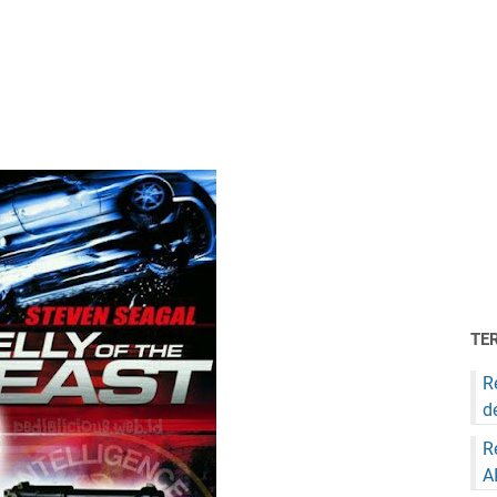
TE
R
d
R
A