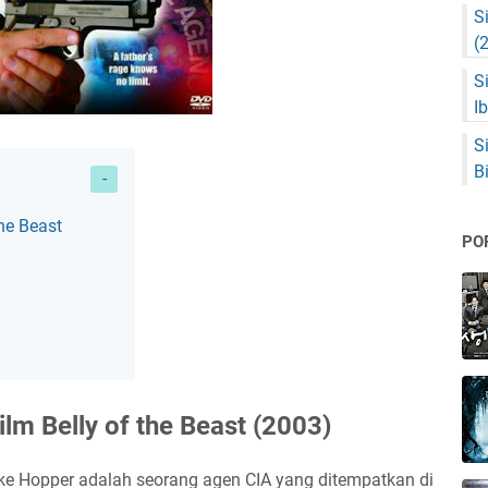
S
(
S
I
S
B
the Beast
PO
ilm Belly of the Beast (2003)
ake Hopper adalah seorang agen CIA yang ditempatkan di