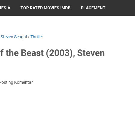
NESIA
TOP RATED MOVIES IMDB
PLACEMENT
/
Steven Seagal
/
Thriller
of the Beast (2003), Steven
Posting Komentar