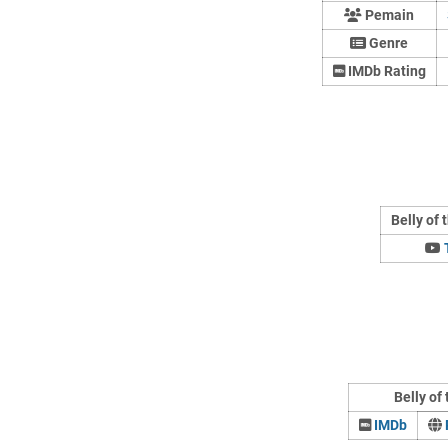
Pemain
Genre
IMDb Rating
Belly of
Belly of
IMDb