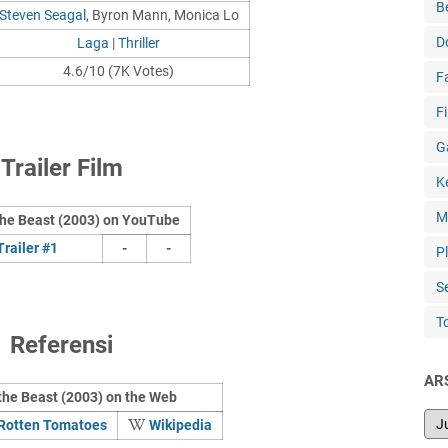
B
Steven Seagal
, Byron Mann, Monica Lo
D
Laga
|
Thriller
4.6/10 (7K Votes)
F
F
G
Trailer Film
K
M
 the Beast (2003) on YouTube
Trailer #1
-
-
P
S
T
Referensi
AR
 the Beast (2003) on the Web
Rotten Tomatoes
Wikipedia