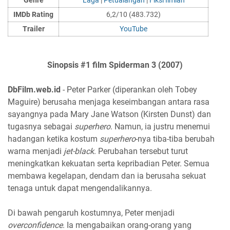
Genre
Laga
|
Petualangan
|
Fiksi Ilmiah
IMDb Rating
6,2/10 (483.732)
Trailer
YouTube
Sinopsis #1 film Spiderman 3 (2007)
DbFilm.web.id
- Peter Parker (diperankan oleh Tobey
Maguire) berusaha menjaga keseimbangan antara rasa
sayangnya pada Mary Jane Watson (Kirsten Dunst) dan
tugasnya sebagai
superhero
. Namun, ia justru menemui
hadangan ketika kostum
superhero
-nya tiba-tiba berubah
warna menjadi
jet-black
. Perubahan tersebut turut
meningkatkan kekuatan serta kepribadian Peter. Semua
membawa kegelapan, dendam dan ia berusaha sekuat
tenaga untuk dapat mengendalikannya.
Di bawah pengaruh kostumnya, Peter menjadi
overconfidence
. Ia mengabaikan orang-orang yang