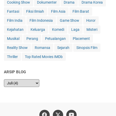
Cooking Show
Dokumenter
Drama
Drama Korea
Fantasi
Fiksi Ilmiah
Film Asia
Film Barat
Film India
Film Indonesia
Game Show
Horor
Kejahatan
Keluarga
Komedi
Laga
Misteri
Musikal
Perang
Petualangan
Placement
Reality Show
Romansa
Sejarah
Sinopsis Film
Thriller
Top Rated Movies IMDb
ARSIP BLOG