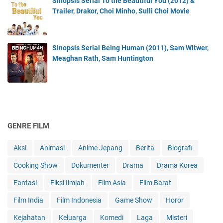
Sinopsis Serial To the Beautiful You (2012) &
Trailer, Drakor, Choi Minho, Sulli Choi Movie
Sinopsis Serial Being Human (2011), Sam Witwer,
Meaghan Rath, Sam Huntington
GENRE FILM
Aksi
Animasi
Anime Jepang
Berita
Biografi
Cooking Show
Dokumenter
Drama
Drama Korea
Fantasi
Fiksi Ilmiah
Film Asia
Film Barat
Film India
Film Indonesia
Game Show
Horor
Kejahatan
Keluarga
Komedi
Laga
Misteri