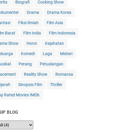
erita
Biografi
Cooking Show
okumenter
Drama
Drama Korea
antasi
Fiksi Ilmiah
Film Asia
ilm Barat
Film India
Film Indonesia
ame Show
Horor
Kejahatan
eluarga
Komedi
Laga
Misteri
usikal
Perang
Petualangan
lacement
Reality Show
Romansa
ejarah
Sinopsis Film
Thriller
op Rated Movies IMDb
SIP BLOG