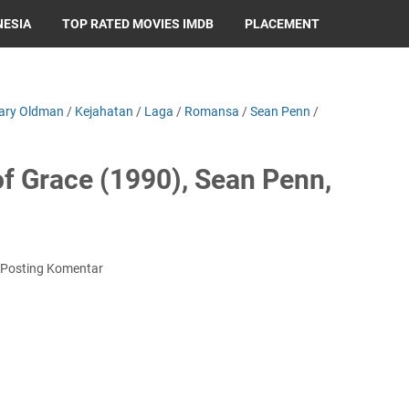
NESIA
TOP RATED MOVIES IMDB
PLACEMENT
ary Oldman
/
Kejahatan
/
Laga
/
Romansa
/
Sean Penn
/
of Grace (1990), Sean Penn,
Posting Komentar