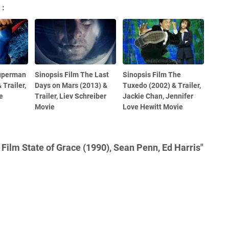
 :
Superman
Sinopsis Film The Last
Sinopsis Film The
 Trailer,
Days on Mars (2013) &
Tuxedo (2002) & Trailer,
e
Trailer, Liev Schreiber
Jackie Chan, Jennifer
Movie
Love Hewitt Movie
Film State of Grace (1990), Sean Penn, Ed Harris"