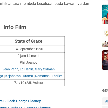
konflik antara membela kesetiaan pada kawannya dan
Info Film
State of Grace
14 September 1990
2 jam 14 menit
Phil Joanou
Sean Penn
,
Ed Harris
,
Gary Oldman
ga
|
Kejahatan
|
Drama
|
Romansa
|
Thriller
7.1/10 (28K Votes)
GE
ra Bullock, George Clooney
A
(2001), Jude Law, Joseph Fiennes