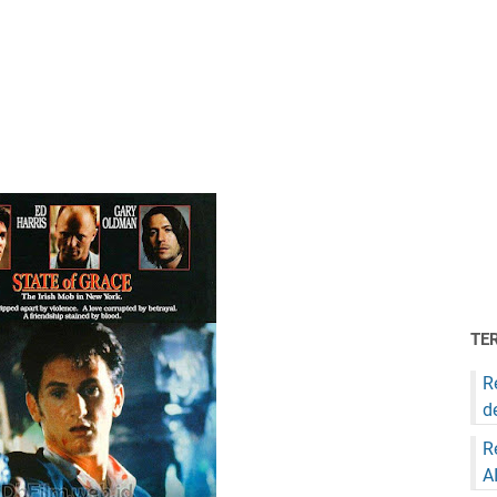
TE
R
d
R
A