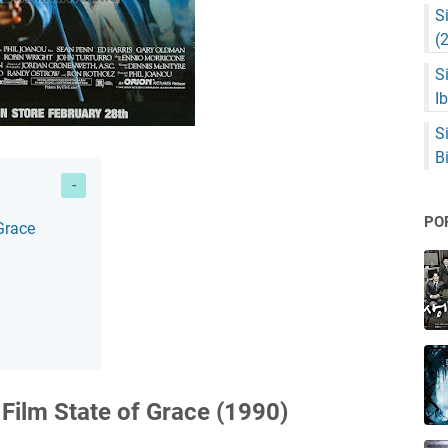
S
(
S
I
S
B
PO
Grace
 Film State of Grace (1990)