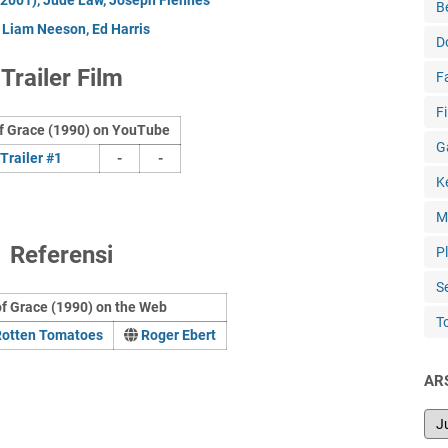
B
, Liam Neeson, Ed Harris
D
Trailer Film
F
F
of Grace (1990) on YouTube
G
Trailer #1
-
-
K
M
Referensi
P
S
of Grace (1990) on the Web
T
Rotten Tomatoes
Roger Ebert
AR